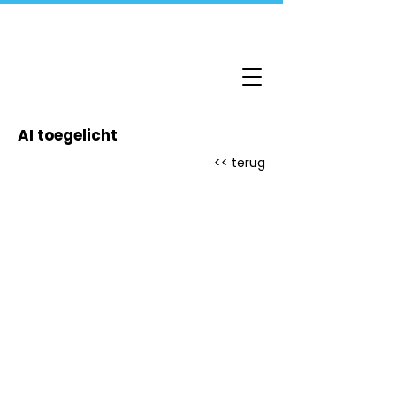
AI toegelicht
<< terug
Disclamer
|
Privacystatement
|
Cookiebeleid
©